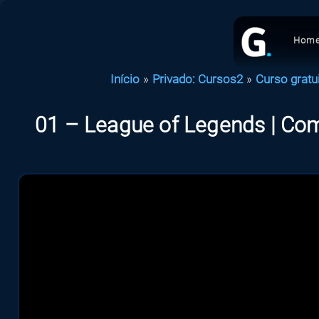
Ir
para
Hom
o
conteúdo
Início
Privado: Cursos2
Curso gratu
01 – League of Legends | Com