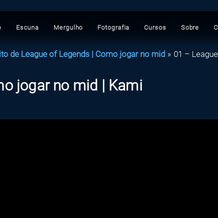
e
Escuna
Mergulho
Fotografia
Cursos
Sobre
C
ito de League of Legends | Como jogar no mid
01 – League
o jogar no mid | Kami