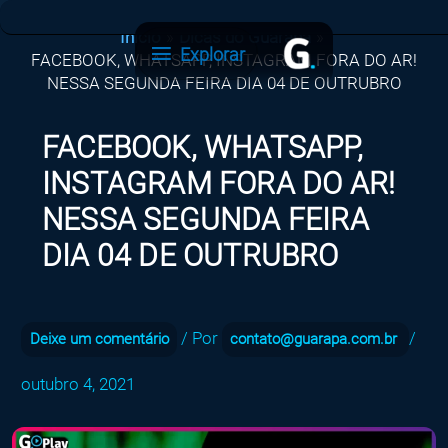
Ir
Início
Dicas do Guarapa
para
Explorar
Explorar
FACEBOOK, WHATSAPP, INSTAGRAM FORA DO AR!
o
NESSA SEGUNDA FEIRA DIA 04 DE OUTRUBRO
conteúdo
FACEBOOK, WHATSAPP,
INSTAGRAM FORA DO AR!
NESSA SEGUNDA FEIRA
DIA 04 DE OUTRUBRO
/ Por
/
Deixe um comentário
contato@guarapa.com.br
outubro 4, 2021